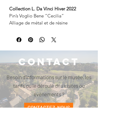
Collection L. Da Vinci Hiver 2022
Pin’s Voglio Bene “Cecilia”
Alliage de métal et de résine
Contact
Besoin d'informations sur le musée, les
tarifs ou le déroulé des visites ou
événements ?
CONTACTEZ-NOUS
PARCELLE473