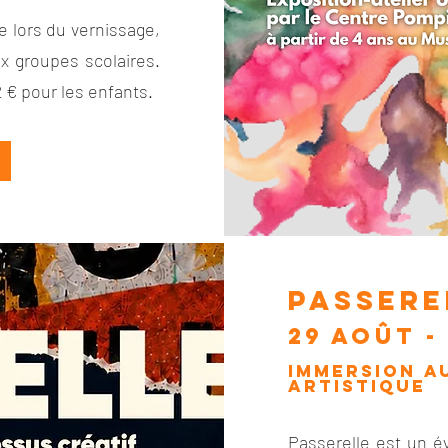
e lors du vernissage,
x groupes scolaires.
2 € pour les enfants.
passere
29 août -
IMMERSION A
ARTISTIQUE
Passerelle est un é