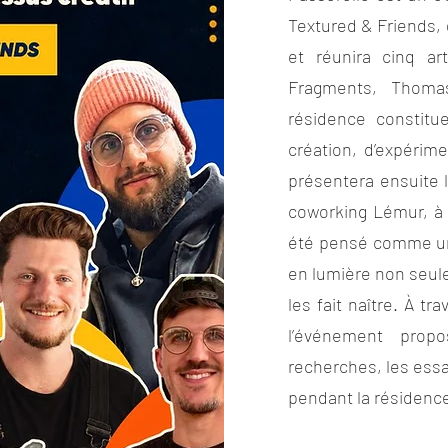
Textured & Friends, 
et réunira cinq ar
Fragments, Thomas
résidence constitu
création, d’expérime
présentera ensuite 
coworking Lémur, à 
été pensé comme un
en lumière non seule
les fait naître. À tr
l’événement propo
recherches, les essa
pendant la résidenc