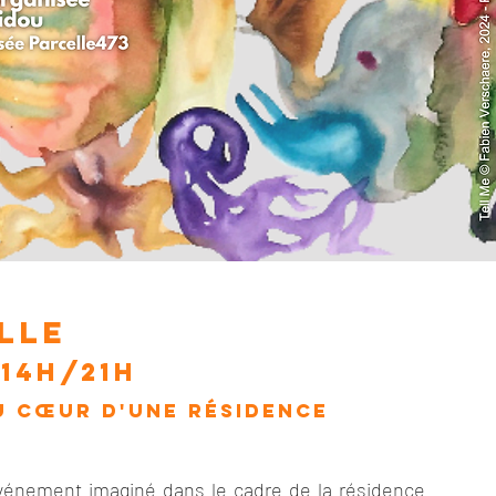
lle
 14h/21h
U CŒUR D'UNE RÉSIDENCE
vénement imaginé dans le cadre de la résidence