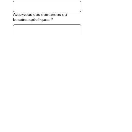
Avez-vous des demandes ou
besoins spécifiques ?
Intervention d'un artiste, atelier 
spécial,...
Oui, abonnez-moi à votre 
newsletter.
Envoyer
Contact