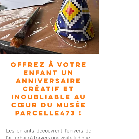
Offrez à votre
enfant un
anniversaire
créatif et
inoubliable au
cœur du musée
Parcelle473 !
Les enfants découvrent l’univers de
l’art urbain à travers une visite ludique,