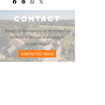
Contact
Besoin d'informations sur le musée, les
tarifs ou le déroulé des visites ou
événements ?
CONTACTEZ-NOUS
PARCELLE473
contact@parcelle473.com
06 66 02 69 29
DEVENIR BÉNÉVOLE
ADHÉRER À L'ASSOCIATION