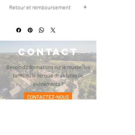
Retour et remboursement
Pas de retour de l'article ni de
remboursement possible.
Contact
Besoin d'informations sur le musée, les
tarifs ou le déroulé des visites ou
événements ?
CONTACTEZ-NOUS
PARCELLE473
contact@parcelle473.com
06 66 02 69 29