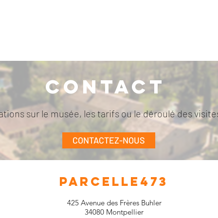
remboursement possible.
Contact
tions sur le musée, les tarifs ou le déroulé des visi
CONTACTEZ-NOUS
PARCELLE473
425 Avenue des Frères Buhler
34080 Montpellier