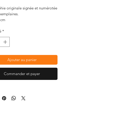
phie originale signée et numérotée
xemplaires.
 cm
 Anagraphis pour Parcelle 473.
é
*
Ajouter au panier
Commander et payer