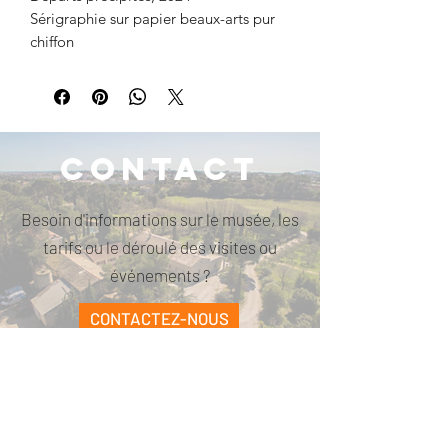
Sérigraphie sur papier beaux-arts pur
chiffon
40 cm x 30 cm
Edition limitée à 30 exemplaires
Contact
Besoin d'informations sur le musée, les
tarifs ou le déroulé des visites ou
événements ?
CONTACTEZ-NOUS
PARCELLE473
contact@parcelle473.com
06 66 02 69 29