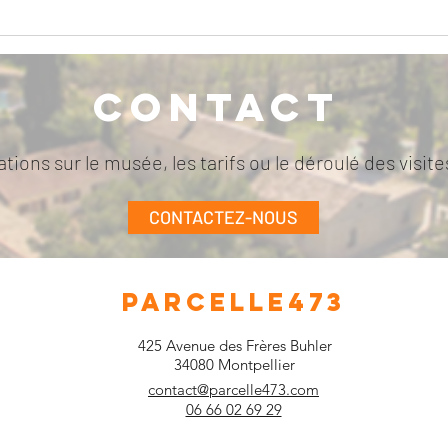
Exposition collective, «
MISS
Immersion Urbaine » /
Rein
Octobre à Mars 2026
Octo
Contact
tions sur le musée, les tarifs ou le déroulé des visi
CONTACTEZ-NOUS
PARCELLE473
425 Avenue des Frères Buhler
34080 Montpellier
contact@parcelle473.com
06 66 02 69 29