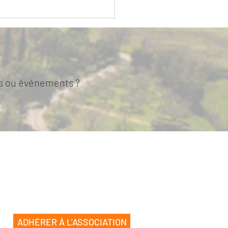
.TIC, « Dame de pique,
e de cœur » / Juin à
bre 2025
tes ou événements ?
ADHÉRER À L'ASSOCIATION