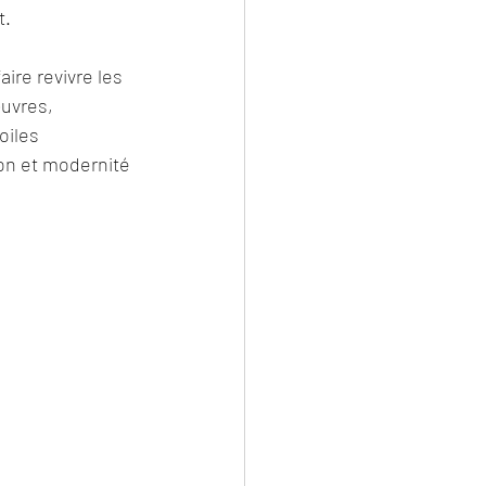
t.
ire revivre les 
uvres, 
oiles 
ion et modernité 